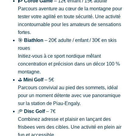
🧗
Corde Game
– 12€ enfant / 15€ adulte
Parcours aventure au cœur de la montagne pour
tester votre agilité en toute sécurité. Une activité
incontournable pour les amateurs de sensations
fortes.
🎯
Biathlon
– 20€ adulte / enfant / 30€ en skis
roues
Initiez-vous à ce sport nordique mêlant
concentration et précision dans un décor 100 %
montagne.
⛳
Mini Golf
– 5€
Parcours convivial au pied des sommets, idéal
pour un moment détente avec vue panoramique
sur la station de Piau-Engaly.
🥏
Disc Golf
– 7€
Combinez adresse et plaisir en lançant des
frisbees vers des cibles. Une activité en plein air
fun et accessible.