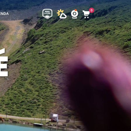
0
ENDA
É