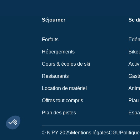
Séjourner
Se di
Forfaits
Edé
Hébergements
Bike
Cours & écoles de ski
Activ
Restaurants
Gastr
Location de matériel
Anim
Offres tout compris
Piau
Plan des pistes
Espa
© N'PY 2025
Mentions légales
CGU
Politique