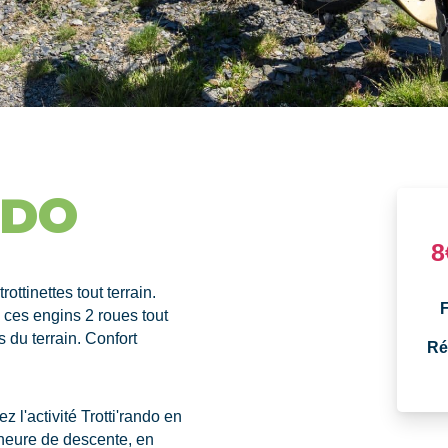
NDO
8
ottinettes tout terrain.
F
à ces engins 2 roues tout
 du terrain. Confort
Ré
 l'activité Trotti'rando en
 heure de descente, en