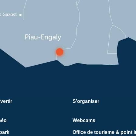
vertir
S'organiser
néo
Webcams
park
Office de tourisme & point i