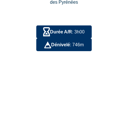
des Pyrénées
Durée A/R
: 3h00
Dénivelé
: 746m