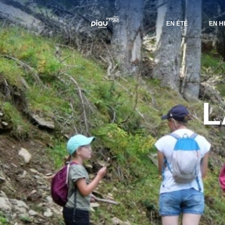
EN ÉTÉ
EN H
L