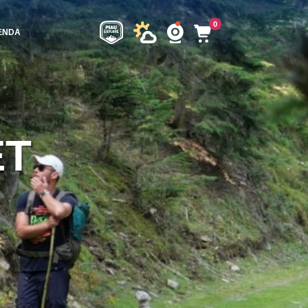
0
ENDA
ET