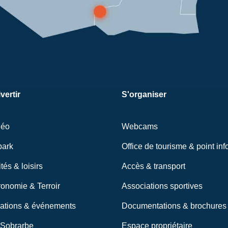
vertir
S'organiser
néo
Webcams
park
Office de tourisme & point inf
ités & loisirs
Accès & transport
onomie & Terroir
Associations sportives
ations & événements
Documentations & brochures
 Sobrarbe
Espace propriétaire