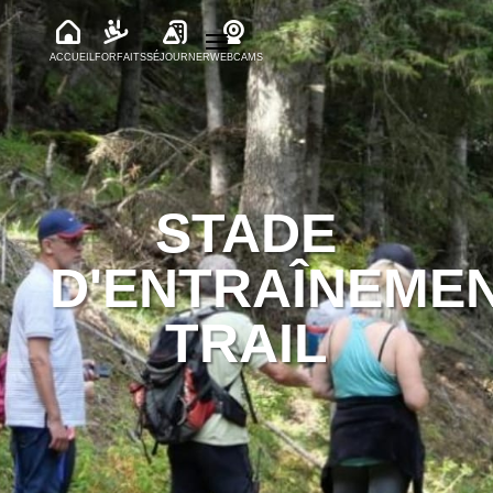
ACCUEIL
FORFAITS
SÉJOURNER
WEBCAMS
STADE
D'ENTRAÎNEME
TRAIL