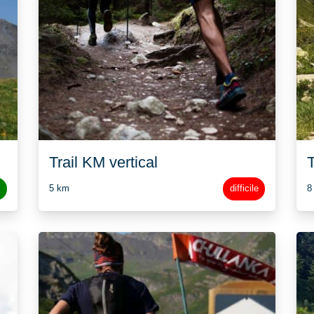
Trail KM vertical
T
5 km
difficile
8