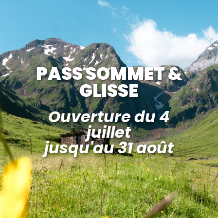
PASS SOMMET &
GLISSE
Ouverture du 4
juillet
jusqu'au 31 août